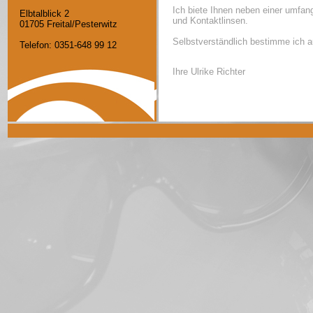
Ich biete Ihnen neben einer umfang
Elbtalblick 2
und Kontaktlinsen.
01705 Freital/Pesterwitz
Selbstverständlich bestimme ich 
Telefon: 0351-648 99 12
Ihre Ulrike Richter