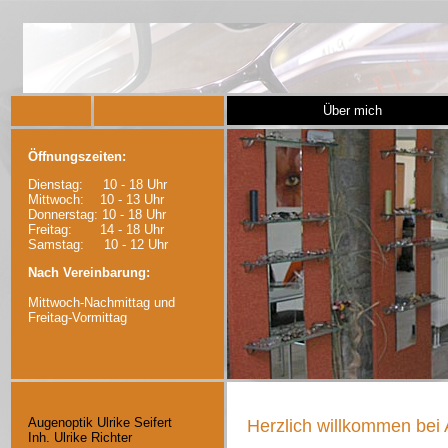
Über mich
Öffnungszeiten:
Dienstag: 10 - 18 Uhr
Mittwoch: 10 - 13 Uhr
Donnerstag: 10 - 18 Uhr
Freitag: 14 - 18 Uhr
Samstag: 10 - 12 Uhr
Nach Vereinbarung:
Mittwoch-Nachmittag und
Freitag-Vormittag
Augenoptik Ulrike Seifert
Herzlich willkommen bei A
Inh. Ulrike Richter